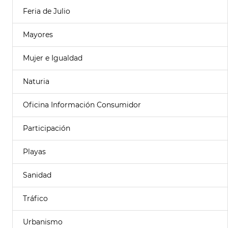
Feria de Julio
Mayores
Mujer e Igualdad
Naturia
Oficina Información Consumidor
Participación
Playas
Sanidad
Tráfico
Urbanismo