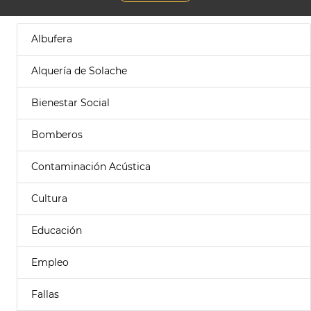
Albufera
Alquería de Solache
Bienestar Social
Bomberos
Contaminación Acústica
Cultura
Educación
Empleo
Fallas