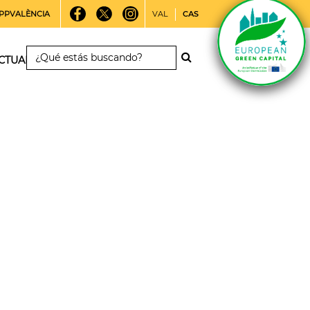
PPVALÈNCIA
VAL
CAS
CTUALIDAD