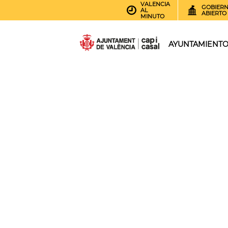
VALENCIA
GOBIER
AL
ABIERTO
MINUTO
AYUNTAMIENT