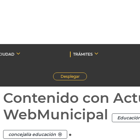
CIUDAD
TRÁMITES
Desplegar
Contenido con Act
WebMunicipal
Educació
.
concejalía educación