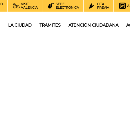
NO
VISIT
SEDE
CITA
A
VALENCIA
ELECTRÓNICA
PREVIA
O
LA CIUDAD
TRÁMITES
ATENCIÓN CIUDADANA
A