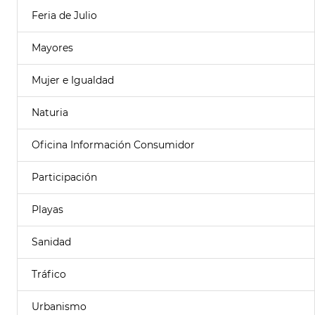
Feria de Julio
Mayores
Mujer e Igualdad
Naturia
Oficina Información Consumidor
Participación
Playas
Sanidad
Tráfico
Urbanismo