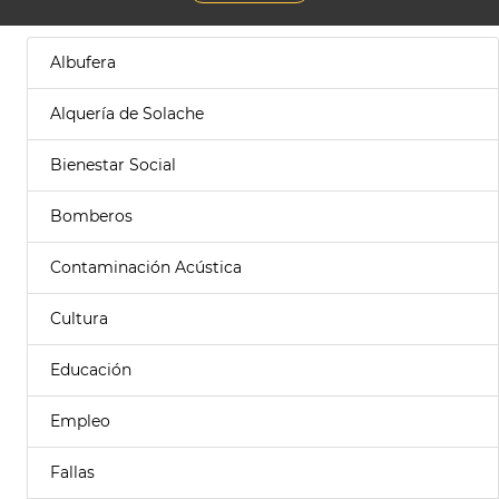
Albufera
Alquería de Solache
Bienestar Social
Bomberos
Contaminación Acústica
Cultura
Educación
Empleo
Fallas