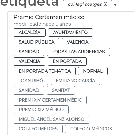
etiqueta
.
col·legi metges
Premio Certamen médico
modificado hace 5 años
ALCALDÍA
AYUNTAMIENTO
SALUD PÚBLICA
VALENCIA
SANIDAD
TODAS LAS AUDIENCIAS
VALENCIA
EN PORTADA
EN PORTADA TEMÁTICA
NORMAL
JOAN RIBÓ
EMILIANO GARCÍA
SANIDAD
SANITAT
PREMI XIV CERTAMEN MÈDIC
PREMIO XIV MÉDICO
MIGUEL ÁNGEL SANZ ALONSO
COL·LEGI METGES
COLEGIO MÉDICOS