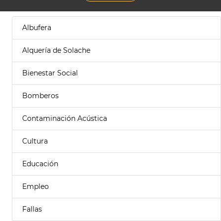
Albufera
Alquería de Solache
Bienestar Social
Bomberos
Contaminación Acústica
Cultura
Educación
Empleo
Fallas