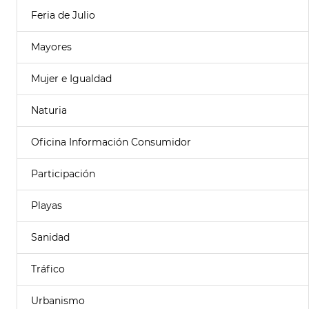
Feria de Julio
Mayores
Mujer e Igualdad
Naturia
Oficina Información Consumidor
Participación
Playas
Sanidad
Tráfico
Urbanismo