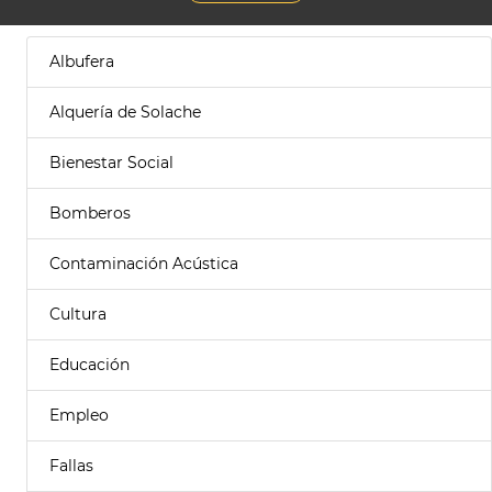
Albufera
Alquería de Solache
Bienestar Social
Bomberos
Contaminación Acústica
Cultura
Educación
Empleo
Fallas