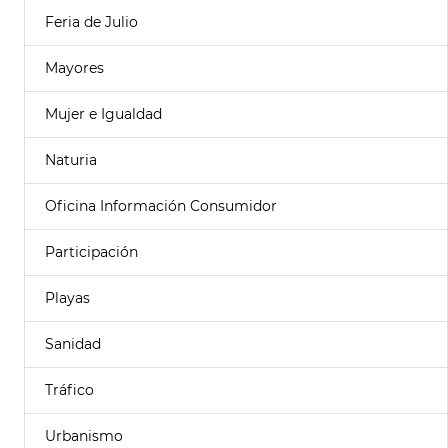
Feria de Julio
Mayores
Mujer e Igualdad
Naturia
Oficina Información Consumidor
Participación
Playas
Sanidad
Tráfico
Urbanismo