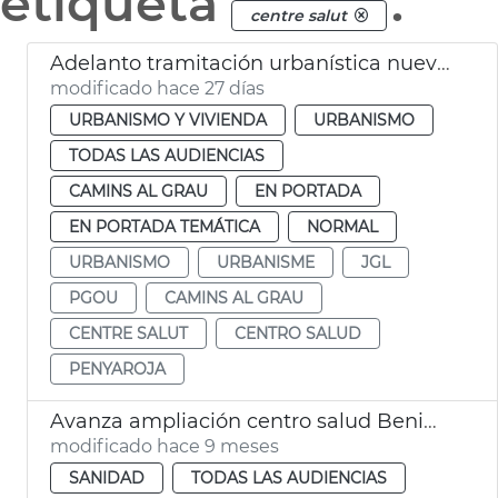
etiqueta
.
centre salut
Adelanto tramitación urbanística nuevo centre salud Peñaroja
modificado hace 27 días
URBANISMO Y VIVIENDA
URBANISMO
TODAS LAS AUDIENCIAS
CAMINS AL GRAU
EN PORTADA
EN PORTADA TEMÁTICA
NORMAL
URBANISMO
URBANISME
JGL
PGOU
CAMINS AL GRAU
CENTRE SALUT
CENTRO SALUD
PENYAROJA
Avanza ampliación centro salud Benimámet
modificado hace 9 meses
SANIDAD
TODAS LAS AUDIENCIAS