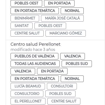
POBLES OEST
EN PORTADA
EN PORTADA TEMÁTICA
NORMAL
BENIMÀMET
MARÍA JOSÉ CATALÁ
SANITAT
POBLES OEST
CENTRE SALUT
MARCIANO GÓMEZ
Centro salud Perellonet
modificado hace 3 años
PUEBLOS DE VALÈNCIA
VALENCIA
TODAS LAS AUDIENCIAS
POBLES SUD
VALENCIA
EN PORTADA
EN PORTADA TEMÁTICA
NORMAL
LUCÍA BEAMUD
CONSULTORI
CONSULTORIO
POBLES SUD
EL PERELLONET
CENTRE SALUT