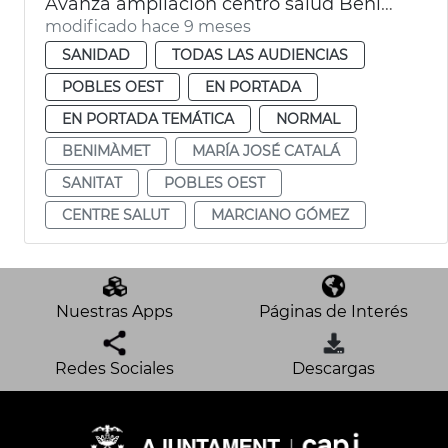
Avanza ampliación centro salud Benimámet
modificado hace 9 meses
SANIDAD
TODAS LAS AUDIENCIAS
POBLES OEST
EN PORTADA
EN PORTADA TEMÁTICA
NORMAL
BENIMÀMET
MARÍA JOSÉ CATALÁ
SANITAT
POBLES OEST
CENTRE SALUT
MARCIANO GÓMEZ
Nuestras Apps
Páginas de Interés
Redes Sociales
Descargas