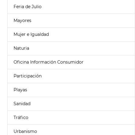
Feria de Julio
Mayores
Mujer e Igualdad
Naturia
Oficina Información Consumidor
Participación
Playas
Sanidad
Tráfico
Urbanismo