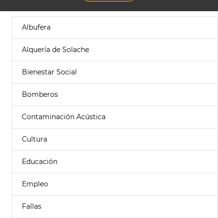
Albufera
Alquería de Solache
Bienestar Social
Bomberos
Contaminación Acústica
Cultura
Educación
Empleo
Fallas