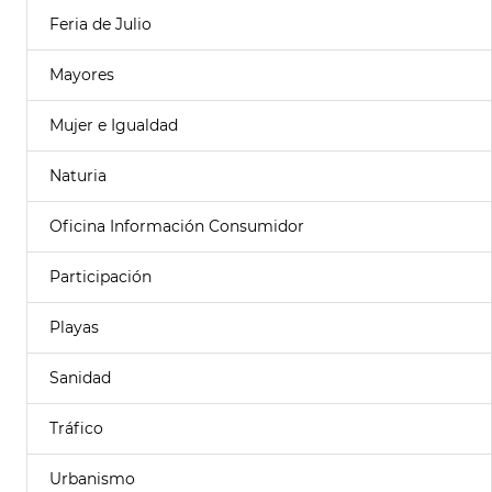
Feria de Julio
Mayores
Mujer e Igualdad
Naturia
Oficina Información Consumidor
Participación
Playas
Sanidad
Tráfico
Urbanismo