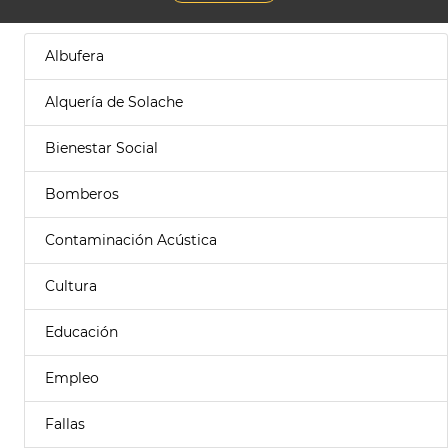
Albufera
Alquería de Solache
Bienestar Social
Bomberos
Contaminación Acústica
Cultura
Educación
Empleo
Fallas