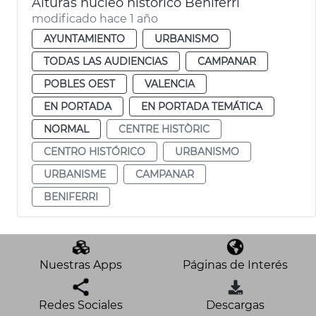
Alturas núcleo histórico Beniferri
modificado hace 1 año
AYUNTAMIENTO
URBANISMO
TODAS LAS AUDIENCIAS
CAMPANAR
POBLES OEST
VALENCIA
EN PORTADA
EN PORTADA TEMÁTICA
NORMAL
CENTRE HISTÒRIC
CENTRO HISTÓRICO
URBANISMO
URBANISME
CAMPANAR
BENIFERRI
Nuestras Apps
Páginas de Interés
Redes Sociales
Descargas