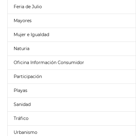
Feria de Julio
Mayores
Mujer e Igualdad
Naturia
Oficina Información Consumidor
Participación
Playas
Sanidad
Tráfico
Urbanismo