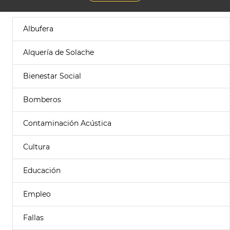
Albufera
Alquería de Solache
Bienestar Social
Bomberos
Contaminación Acústica
Cultura
Educación
Empleo
Fallas