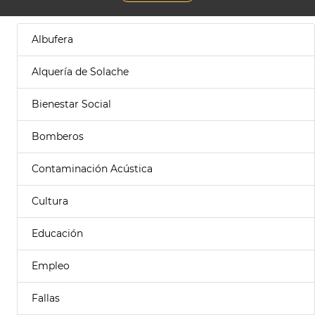
Albufera
Alquería de Solache
Bienestar Social
Bomberos
Contaminación Acústica
Cultura
Educación
Empleo
Fallas