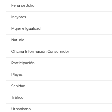
Feria de Julio
Mayores
Mujer e Igualdad
Naturia
Oficina Información Consumidor
Participación
Playas
Sanidad
Tráfico
Urbanismo