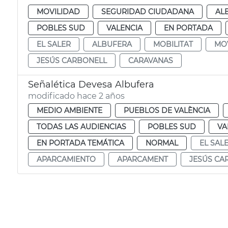
MOVILIDAD
SEGURIDAD CIUDADANA
AL
POBLES SUD
VALENCIA
EN PORTADA
EL SALER
ALBUFERA
MOBILITAT
MO
JESÚS CARBONELL
CARAVANAS
Señalética Devesa Albufera
modificado hace 2 años
MEDIO AMBIENTE
PUEBLOS DE VALÈNCIA
TODAS LAS AUDIENCIAS
POBLES SUD
VA
EN PORTADA TEMÁTICA
NORMAL
EL SAL
APARCAMIENTO
APARCAMENT
JESÚS CA