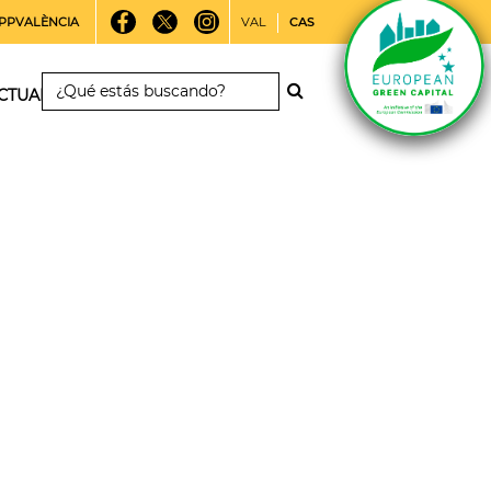
PPVALÈNCIA
VAL
CAS
CTUALIDAD