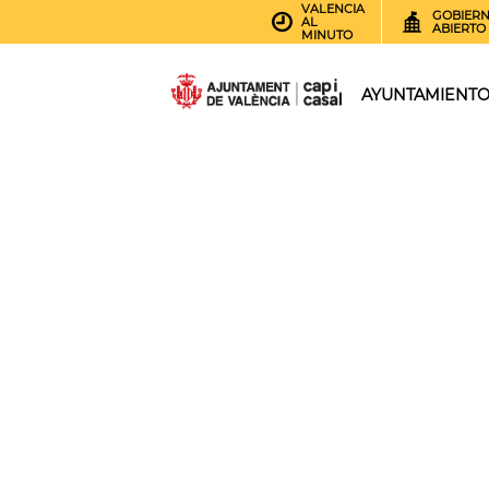
VALENCIA
GOBIER
AL
ABIERTO
MINUTO
AYUNTAMIENT