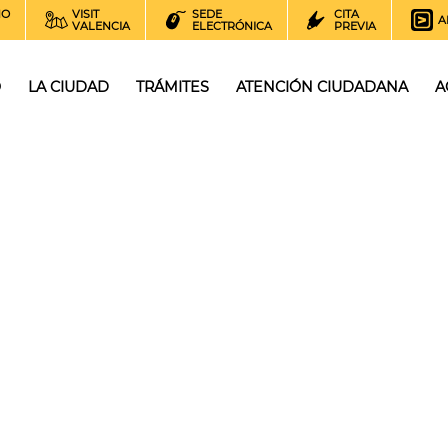
NO
VISIT
SEDE
CITA
A
VALENCIA
ELECTRÓNICA
PREVIA
O
LA CIUDAD
TRÁMITES
ATENCIÓN CIUDADANA
A