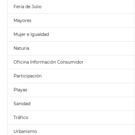
Feria de Julio
Mayores
Mujer e Igualdad
Naturia
Oficina Información Consumidor
Participación
Playas
Sanidad
Tráfico
Urbanismo