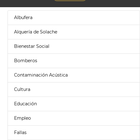
Albufera
Alquería de Solache
Bienestar Social
Bomberos
Contaminación Acústica
Cultura
Educación
Empleo
Fallas