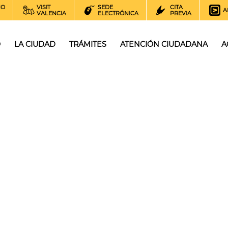
NO
VISIT
SEDE
CITA
A
VALENCIA
ELECTRÓNICA
PREVIA
O
LA CIUDAD
TRÁMITES
ATENCIÓN CIUDADANA
A