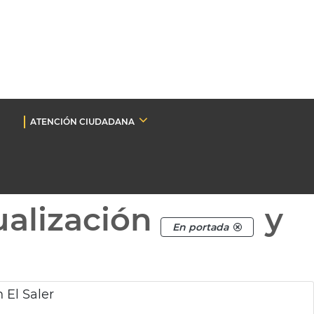
ATENCIÓN CIUDADANA
ualización
y
En portada
 El Saler