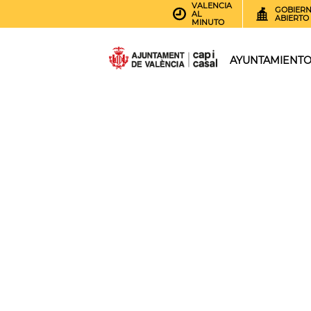
VALENCIA
GOBIER
AL
ABIERTO
MINUTO
AYUNTAMIENT