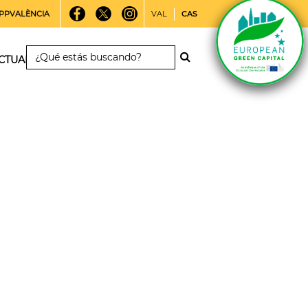
PPVALÈNCIA
VAL
CAS
CTUALIDAD