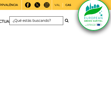
PPVALÈNCIA
VAL
CAS
CTUALIDAD