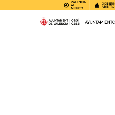
VALENCIA
GOBIER
AL
ABIERTO
MINUTO
AYUNTAMIENT