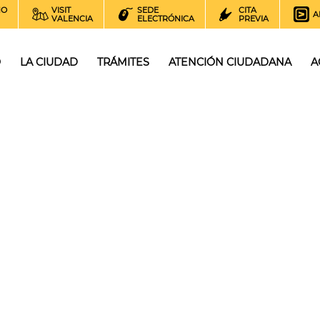
NO
VISIT
SEDE
CITA
A
VALENCIA
ELECTRÓNICA
PREVIA
O
LA CIUDAD
TRÁMITES
ATENCIÓN CIUDADANA
A