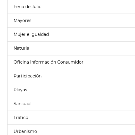
Feria de Julio
Mayores
Mujer e Igualdad
Naturia
Oficina Información Consumidor
Participación
Playas
Sanidad
Tráfico
Urbanismo