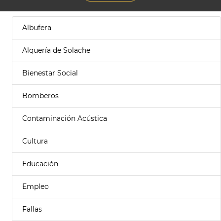
Albufera
Alquería de Solache
Bienestar Social
Bomberos
Contaminación Acústica
Cultura
Educación
Empleo
Fallas