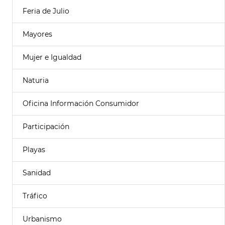
Feria de Julio
Mayores
Mujer e Igualdad
Naturia
Oficina Información Consumidor
Participación
Playas
Sanidad
Tráfico
Urbanismo