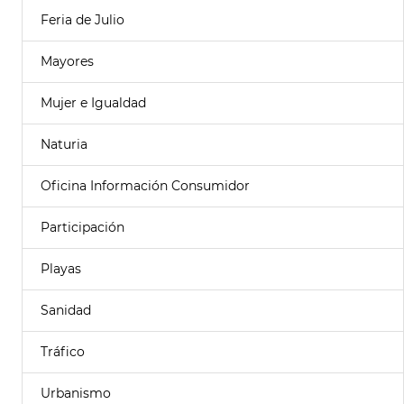
Feria de Julio
Mayores
Mujer e Igualdad
Naturia
Oficina Información Consumidor
Participación
Playas
Sanidad
Tráfico
Urbanismo