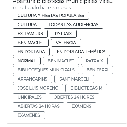
Apertura bibliotecas municipales València 24 horas por exámenes
modificado hace 3 meses
CULTURA Y FIESTAS POPULARES
CULTURA
TODAS LAS AUDIENCIAS
EXTRAMURS
PATRAIX
BENIMACLET
VALENCIA
EN PORTADA
EN PORTADA TEMÁTICA
NORMAL
BENIMACLET
PATRAIX
BIBLIOTEQUES MUNICIPALS
BENIFERRI
ARRANCAPINS
SANT MARCELI
JOSÉ LUIS MORENO
BIBLIOTECAS M
UNICIPALES
OBERTES 24 HORES
ABIERTAS 24 HORAS
EXÀMENS
EXÁMENES