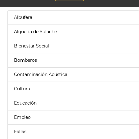
Albufera
Alquería de Solache
Bienestar Social
Bomberos
Contaminación Acústica
Cultura
Educación
Empleo
Fallas