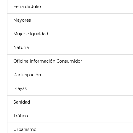
Feria de Julio
Mayores
Mujer e Igualdad
Naturia
Oficina Información Consumidor
Participación
Playas
Sanidad
Tráfico
Urbanismo