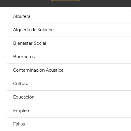
Albufera
Alquería de Solache
Bienestar Social
Bomberos
Contaminación Acústica
Cultura
Educación
Empleo
Fallas