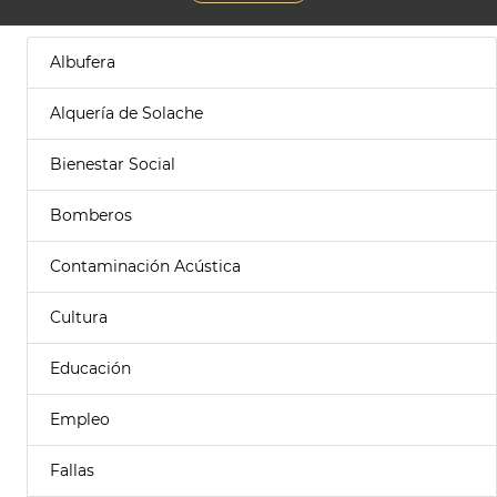
Albufera
Alquería de Solache
Bienestar Social
Bomberos
Contaminación Acústica
Cultura
Educación
Empleo
Fallas