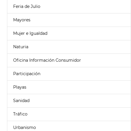
Feria de Julio
Mayores
Mujer e Igualdad
Naturia
Oficina Información Consumidor
Participación
Playas
Sanidad
Tráfico
Urbanismo