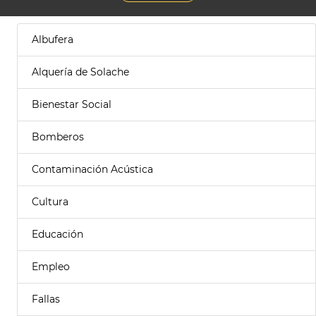
Albufera
Alquería de Solache
Bienestar Social
Bomberos
Contaminación Acústica
Cultura
Educación
Empleo
Fallas