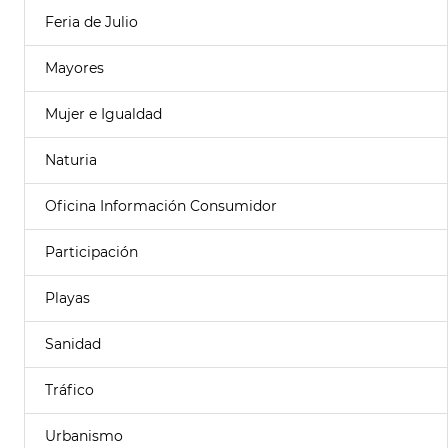
Feria de Julio
Mayores
Mujer e Igualdad
Naturia
Oficina Información Consumidor
Participación
Playas
Sanidad
Tráfico
Urbanismo