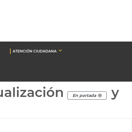
ATENCIÓN CIUDADANA
ualización
y
En portada