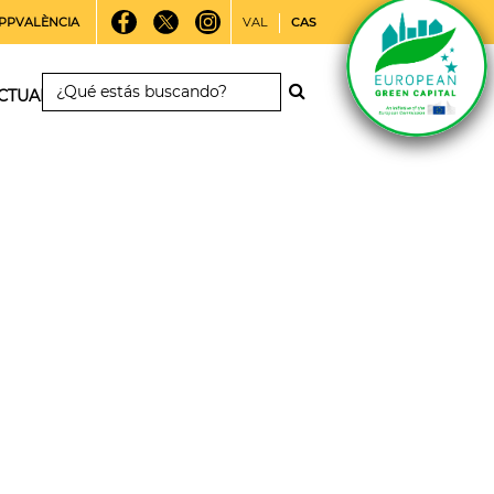
PPVALÈNCIA
VAL
CAS
CTUALIDAD