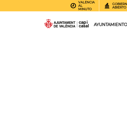
VALENCIA
GOBIER
AL
ABIERTO
MINUTO
AYUNTAMIENT