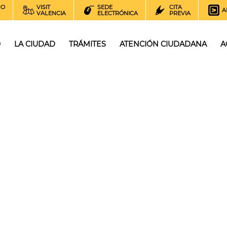
NO
VISIT
SEDE
CITA
A
VALENCIA
ELECTRÓNICA
PREVIA
O
LA CIUDAD
TRÁMITES
ATENCIÓN CIUDADANA
A