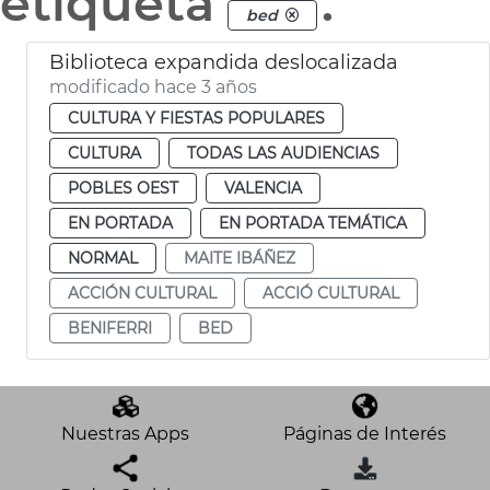
etiqueta
.
bed
Biblioteca expandida deslocalizada
modificado hace 3 años
CULTURA Y FIESTAS POPULARES
CULTURA
TODAS LAS AUDIENCIAS
POBLES OEST
VALENCIA
EN PORTADA
EN PORTADA TEMÁTICA
NORMAL
MAITE IBÁÑEZ
ACCIÓN CULTURAL
ACCIÓ CULTURAL
BENIFERRI
BED
Nuestras Apps
Páginas de Interés