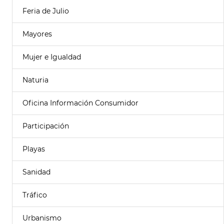
Feria de Julio
Mayores
Mujer e Igualdad
Naturia
Oficina Información Consumidor
Participación
Playas
Sanidad
Tráfico
Urbanismo