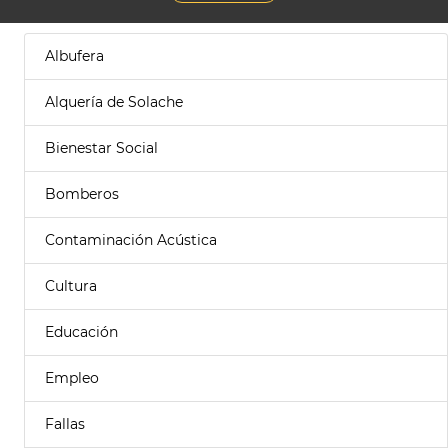
Albufera
Alquería de Solache
Bienestar Social
Bomberos
Contaminación Acústica
Cultura
Educación
Empleo
Fallas