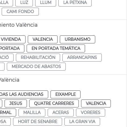
ALLA
LUZ
LLUM
LA PETXINA
CAMI FONDO
miento València
 VIVIENDA
VALENCIA
URBANISMO
 PORTADA
EN PORTADA TEMÁTICA
ACIÓ
REHABILITACIÓN
ARRANCAPINS
MERCADO DE ABASTOS
València
DAS LAS AUDIENCIAS
EIXAMPLE
JESUS
QUATRE CARRERES
VALENCIA
RMAL
MALILLA
ACERAS
VORERES
OSA
HORT DE SENABRE
LA GRAN VIA