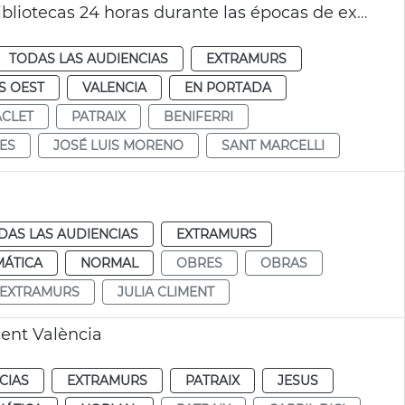
El Ayuntamiento de València abrirá cinco bibliotecas 24 horas durante las épocas de exámenes
TODAS LAS AUDIENCIAS
EXTRAMURS
S OEST
VALENCIA
EN PORTADA
CLET
PATRAIX
BENIFERRI
ES
JOSÉ LUIS MORENO
SANT MARCELLI
DAS LAS AUDIENCIAS
EXTRAMURS
MÁTICA
NORMAL
OBRES
OBRAS
EXTRAMURS
JULIA CLIMENT
cent València
CIAS
EXTRAMURS
PATRAIX
JESUS