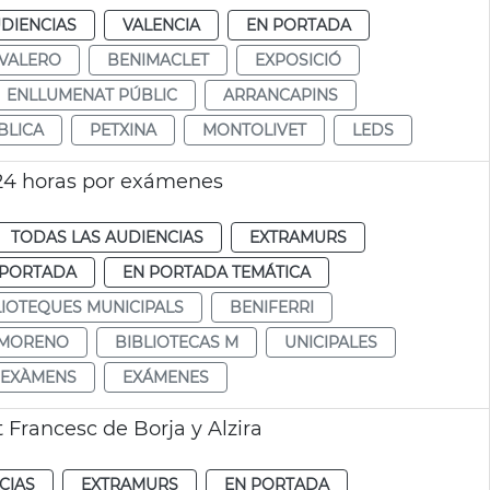
DIENCIAS
VALENCIA
EN PORTADA
 VALERO
BENIMACLET
EXPOSICIÓ
ENLLUMENAT PÚBLIC
ARRANCAPINS
BLICA
PETXINA
MONTOLIVET
LEDS
 24 horas por exámenes
TODAS LAS AUDIENCIAS
EXTRAMURS
 PORTADA
EN PORTADA TEMÁTICA
LIOTEQUES MUNICIPALS
BENIFERRI
 MORENO
BIBLIOTECAS M
UNICIPALES
EXÀMENS
EXÁMENES
 Francesc de Borja y Alzira
CIAS
EXTRAMURS
EN PORTADA