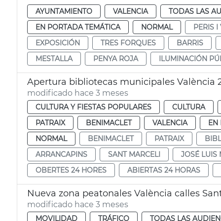
AYUNTAMIENTO
VALENCIA
TODAS LAS AU
EN PORTADA TEMÁTICA
NORMAL
PERIS I
EXPOSICIÓN
TRES FORQUES
BARRIS
MESTALLA
PENYA ROJA
ILUMINACIÓN PÚ
Apertura bibliotecas municipales València
modificado hace 3 meses
CULTURA Y FIESTAS POPULARES
CULTURA
PATRAIX
BENIMACLET
VALENCIA
EN
NORMAL
BENIMACLET
PATRAIX
BIB
ARRANCAPINS
SANT MARCELI
JOSÉ LUIS
OBERTES 24 HORES
ABIERTAS 24 HORAS
Nueva zona peatonales València calles Sant
modificado hace 3 meses
MOVILIDAD
TRÁFICO
TODAS LAS AUDIEN