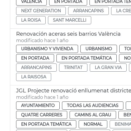
VALENCIA
EN PORTADA
EN PORTADA TE
NEXT GENERATION
ARRANCAPINS
LA CR
LA ROISA
SANT MARCELLI
Renovación aceras seis barrios València
modificado hace 1 año
URBANISMO Y VIVIENDA
URBANISMO
TO
EN PORTADA
EN PORTADA TEMÁTICA
NO
ARRANCAPINS
TRINITAT
LA GRAN VIA
LA RAISOSA
JGL Projecte renovació enllumenat district
modificado hace 1 año
AYUNTAMIENTO
TODAS LAS AUDIENCIAS
QUATRE CARRERES
CAMINS AL GRAU
BE
EN PORTADA TEMÁTICA
NORMAL
BENIMA