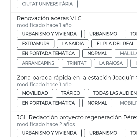
CIUTAT UNIVERSITÀRIA
Renovación aceras VLC
modificado hace 1 año
URBANISMO Y VIVIENDA
URBANISMO
TO
EXTRAMURS
LA SAIDIA
EL PLA DEL REAL
EN PORTADA TEMÁTICA
NORMAL
MALILL
ARRANCAPINS
TRINITAT
LA RAIOSA
Zona parada rápida en la estación Joaquín 
modificado hace 1 año
MOVILIDAD
TRÁFICO
TODAS LAS AUDIEN
EN PORTADA TEMÁTICA
NORMAL
MOBILI
JGL Redacción proyecto regeneración Pérez
modificado hace 2 años
URBANISMO Y VIVIENDA
URBANISMO
TO