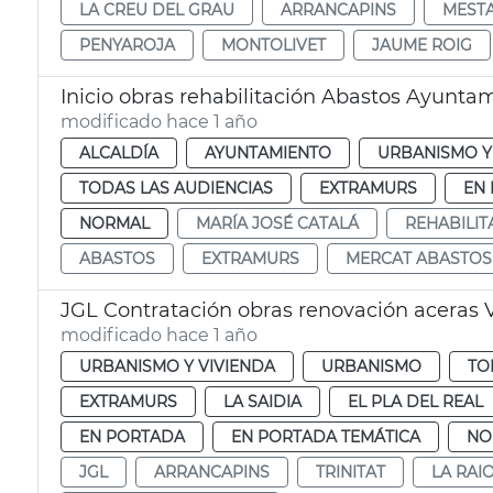
LA CREU DEL GRAU
ARRANCAPINS
MEST
PENYAROJA
MONTOLIVET
JAUME ROIG
Inicio obras rehabilitación Abastos Ayunta
modificado hace 1 año
ALCALDÍA
AYUNTAMIENTO
URBANISMO Y
TODAS LAS AUDIENCIAS
EXTRAMURS
EN
NORMAL
MARÍA JOSÉ CATALÁ
REHABILIT
ABASTOS
EXTRAMURS
MERCAT ABASTOS
JGL Contratación obras renovación aceras 
modificado hace 1 año
URBANISMO Y VIVIENDA
URBANISMO
TO
EXTRAMURS
LA SAIDIA
EL PLA DEL REAL
EN PORTADA
EN PORTADA TEMÁTICA
NO
JGL
ARRANCAPINS
TRINITAT
LA RAI