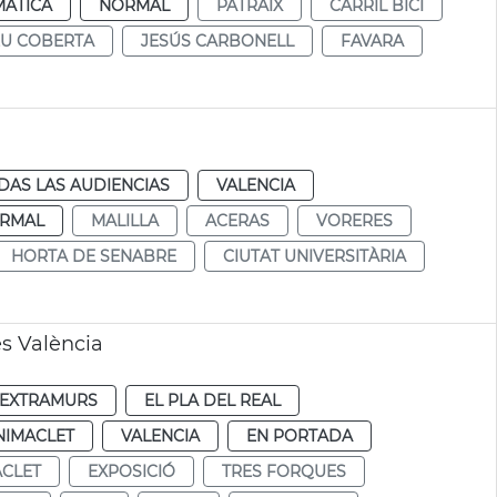
MÁTICA
NORMAL
PATRAIX
CARRIL BICI
EU COBERTA
JESÚS CARBONELL
FAVARA
DAS LAS AUDIENCIAS
VALENCIA
RMAL
MALILLA
ACERAS
VORERES
HORTA DE SENABRE
CIUTAT UNIVERSITÀRIA
es València
EXTRAMURS
EL PLA DEL REAL
NIMACLET
VALENCIA
EN PORTADA
CLET
EXPOSICIÓ
TRES FORQUES