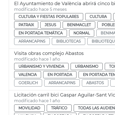
modificado hace 5 meses
CULTURA Y FIESTAS POPULARES
CULTURA
PATRAIX
JESUS
BENIMACLET
POBLE
EN PORTADA TEMÁTICA
NORMAL
BENIMA
ARRANCAPINS
BIBLIOTECAS
BIBLIOTEQU
Visita obras complejo Abastos
modificado hace 1 año
URBANISMO Y VIVIENDA
URBANISMO
TO
VALENCIA
EN PORTADA
EN PORTADA TE
GOERLICH
ARRANCAPINS
ABASTOS
Licitación carril bici Gaspar Aguilar-Sant Vi
modificado hace 1 año
MOVILIDAD
TRÁFICO
TODAS LAS AUDIEN