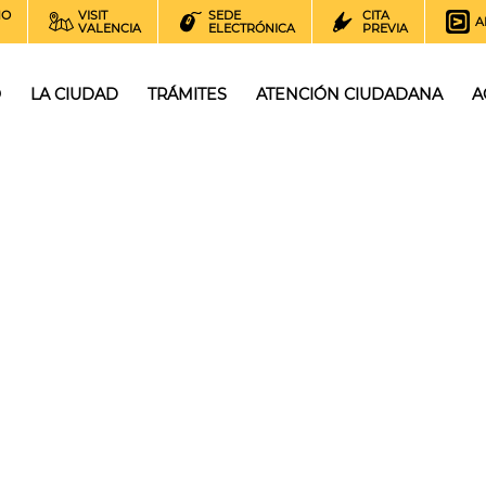
NO
VISIT
SEDE
CITA
A
VALENCIA
ELECTRÓNICA
PREVIA
O
LA CIUDAD
TRÁMITES
ATENCIÓN CIUDADANA
A