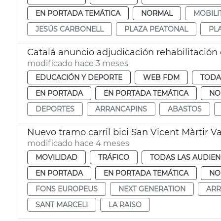
EN PORTADA TEMÁTICA
NORMAL
MOBILI
JESÚS CARBONELL
PLAZA PEATONAL
PL
Catalá anuncio adjudicación rehabilitación
modificado hace 3 meses
EDUCACIÓN Y DEPORTE
WEB FDM
TODA
EN PORTADA
EN PORTADA TEMÁTICA
NO
DEPORTES
ARRANCAPINS
ABASTOS
Nuevo tramo carril bici San Vicent Màrtir V
modificado hace 4 meses
MOVILIDAD
TRÁFICO
TODAS LAS AUDIEN
EN PORTADA
EN PORTADA TEMÁTICA
NO
FONS EUROPEUS
NEXT GENERATION
ARR
SANT MARCELI
LA RAISO