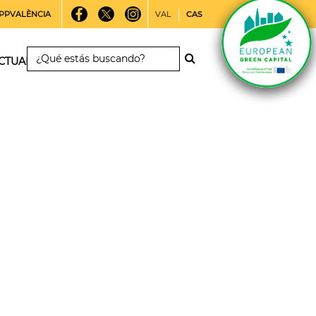
PPVALÈNCIA
VAL
CAS
CTUALIDAD