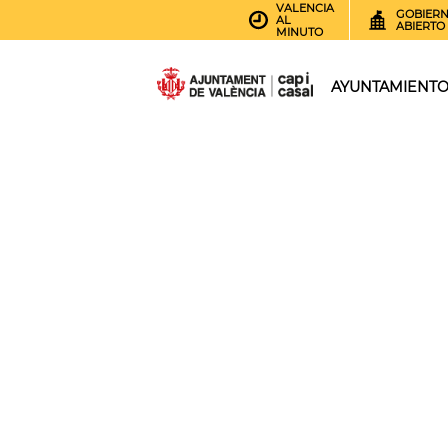
VALENCIA
GOBIER
AL
ABIERTO
MINUTO
AYUNTAMIENT