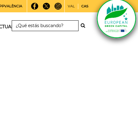
PPVALÈNCIA
VAL
CAS
CTUALIDAD