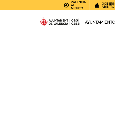
VALENCIA
GOBIER
AL
ABIERTO
MINUTO
AYUNTAMIENT