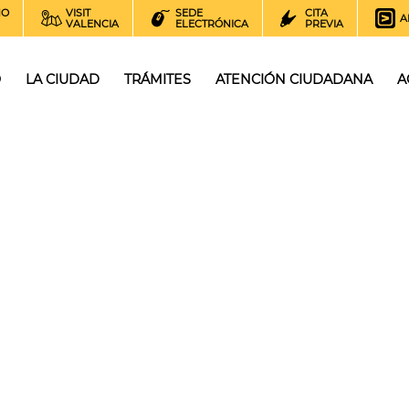
NO
VISIT
SEDE
CITA
A
VALENCIA
ELECTRÓNICA
PREVIA
O
LA CIUDAD
TRÁMITES
ATENCIÓN CIUDADANA
A