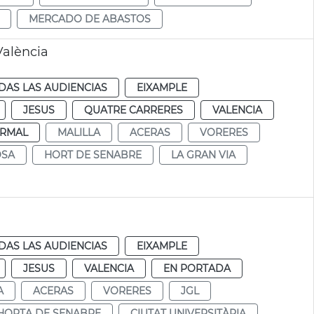
MERCADO DE ABASTOS
València
DAS LAS AUDIENCIAS
EIXAMPLE
JESUS
QUATRE CARRERES
VALENCIA
RMAL
MALILLA
ACERAS
VORERES
OSA
HORT DE SENABRE
LA GRAN VIA
DAS LAS AUDIENCIAS
EIXAMPLE
JESUS
VALENCIA
EN PORTADA
A
ACERAS
VORERES
JGL
HORTA DE SENABRE
CIUTAT UNIVERSITÀRIA