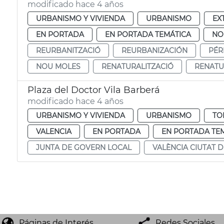
modificado hace 4 años
URBANISMO Y VIVIENDA
URBANISMO
EX
EN PORTADA
EN PORTADA TEMÁTICA
NO
REURBANITZACIÓ
REURBANIZACIÓN
PÉR
NOU MOLES
RENATURALITZACIÓ
RENATU
Plaza del Doctor Vila Barberá
modificado hace 4 años
URBANISMO Y VIVIENDA
URBANISMO
TO
VALENCIA
EN PORTADA
EN PORTADA TE
JUNTA DE GOVERN LOCAL
VALÈNCIA CIUTAT 
Páginas de Interés
Redes Sociales