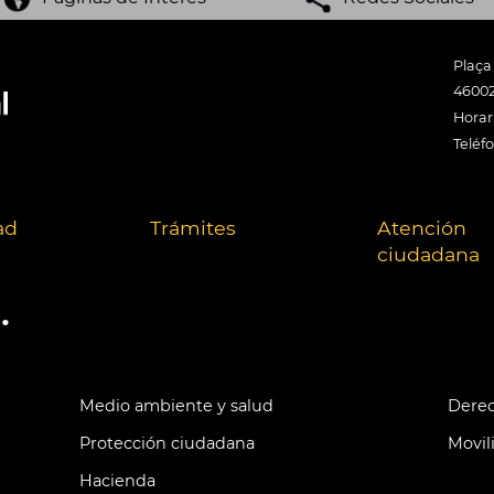
Plaça
46002
Horari
Teléf
ad
Trámites
Atención
ciudadana
.
Medio ambiente y salud
Derec
Protección ciudadana
Movil
Hacienda