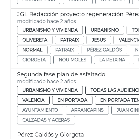
JGL Redacción proyecto regeneración Pérez
modificado hace 2 años
URBANISMO Y VIVIENDA
URBANISMO
TO
OLIVERETA
PATRAIX
JESUS
VALENCI
NORMAL
PATRAIX
PÉREZ GALDÓS
N
GIORGETA
NOU MOLES
LA PETXINA
Segunda fase plan de asfaltado
modificado hace 2 años
URBANISMO Y VIVIENDA
TODAS LAS AUDIENC
VALENCIA
EN PORTADA
EN PORTADA TE
AYUNTAMIENTO
ARRANCAPINS
JUAN GIN
CALZADAS Y ACERAS
Pérez Galdós y Giorgeta