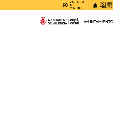
VALENCIA
GOBIER
AL
ABIERTO
MINUTO
AYUNTAMIENT