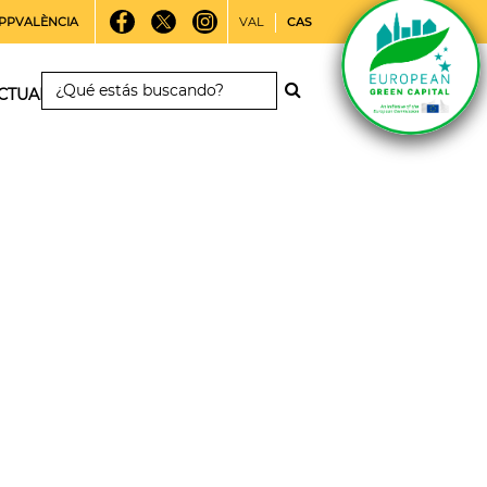
PPVALÈNCIA
VAL
CAS
CTUALIDAD