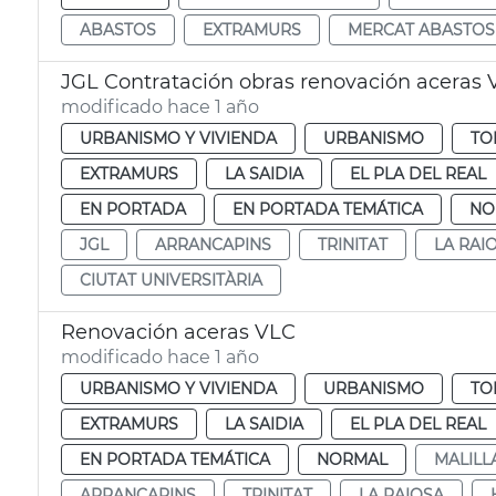
ABASTOS
EXTRAMURS
MERCAT ABASTOS
JGL Contratación obras renovación aceras 
modificado hace 1 año
URBANISMO Y VIVIENDA
URBANISMO
TO
EXTRAMURS
LA SAIDIA
EL PLA DEL REAL
EN PORTADA
EN PORTADA TEMÁTICA
NO
JGL
ARRANCAPINS
TRINITAT
LA RAI
CIUTAT UNIVERSITÀRIA
Renovación aceras VLC
modificado hace 1 año
URBANISMO Y VIVIENDA
URBANISMO
TO
EXTRAMURS
LA SAIDIA
EL PLA DEL REAL
EN PORTADA TEMÁTICA
NORMAL
MALILL
ARRANCAPINS
TRINITAT
LA RAIOSA