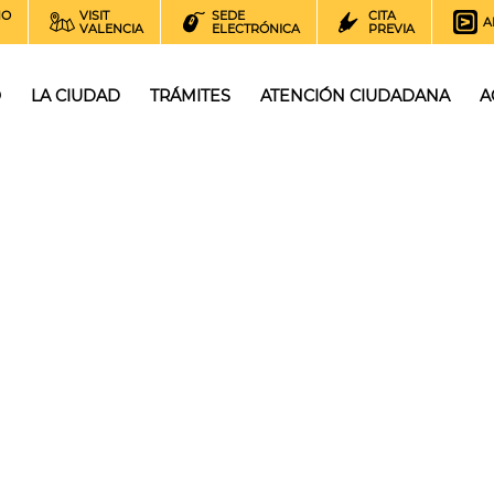
NO
VISIT
SEDE
CITA
A
VALENCIA
ELECTRÓNICA
PREVIA
O
LA CIUDAD
TRÁMITES
ATENCIÓN CIUDADANA
A