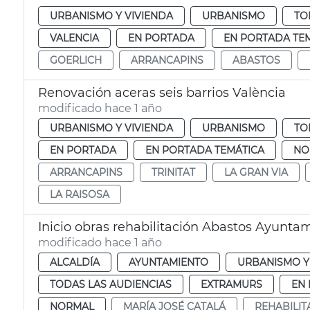
URBANISMO Y VIVIENDA
URBANISMO
TO
VALENCIA
EN PORTADA
EN PORTADA TE
GOERLICH
ARRANCAPINS
ABASTOS
Renovación aceras seis barrios València
modificado hace 1 año
URBANISMO Y VIVIENDA
URBANISMO
TO
EN PORTADA
EN PORTADA TEMÁTICA
NO
ARRANCAPINS
TRINITAT
LA GRAN VIA
LA RAISOSA
Inicio obras rehabilitación Abastos Ayunta
modificado hace 1 año
ALCALDÍA
AYUNTAMIENTO
URBANISMO Y
TODAS LAS AUDIENCIAS
EXTRAMURS
EN
NORMAL
MARÍA JOSÉ CATALÁ
REHABILIT