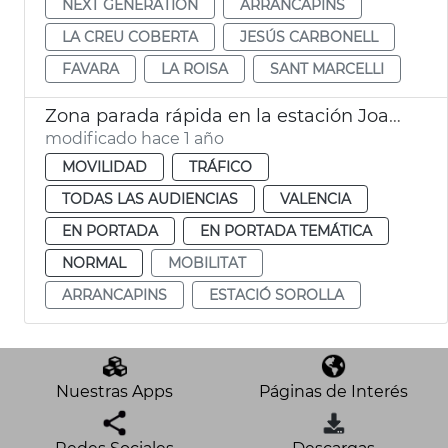
NEXT GENERATION
ARRANCAPINS
LA CREU COBERTA
JESÚS CARBONELL
FAVARA
LA ROISA
SANT MARCELLI
Zona parada rápida en la estación Joaquín Sorolla
modificado hace 1 año
MOVILIDAD
TRÁFICO
TODAS LAS AUDIENCIAS
VALENCIA
EN PORTADA
EN PORTADA TEMÁTICA
NORMAL
MOBILITAT
ARRANCAPINS
ESTACIÓ SOROLLA
Nuestras Apps
Páginas de Interés