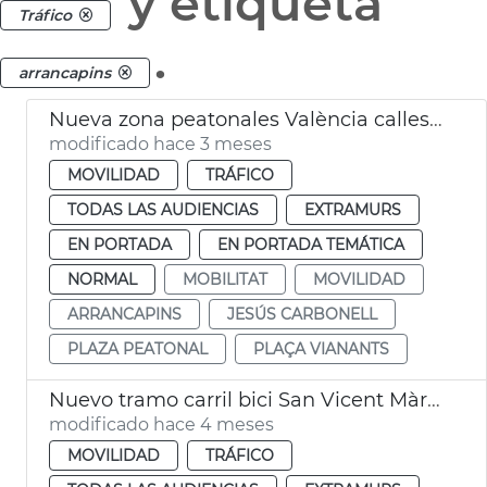
y etiqueta
Tráfico
.
arrancapins
Nueva zona peatonales València calles Sant Francesc de Borja y Alzira
modificado hace 3 meses
MOVILIDAD
TRÁFICO
TODAS LAS AUDIENCIAS
EXTRAMURS
EN PORTADA
EN PORTADA TEMÁTICA
NORMAL
MOBILITAT
MOVILIDAD
ARRANCAPINS
JESÚS CARBONELL
PLAZA PEATONAL
PLAÇA VIANANTS
Nuevo tramo carril bici San Vicent Màrtir València
modificado hace 4 meses
MOVILIDAD
TRÁFICO