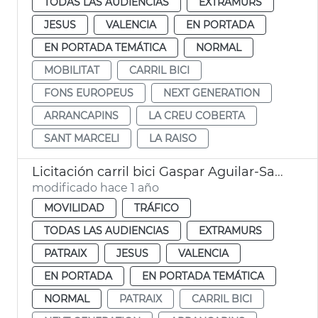
TODAS LAS AUDIENCIAS
EXTRAMURS
JESUS
VALENCIA
EN PORTADA
EN PORTADA TEMÁTICA
NORMAL
MOBILITAT
CARRIL BICI
FONS EUROPEUS
NEXT GENERATION
ARRANCAPINS
LA CREU COBERTA
SANT MARCELI
LA RAISO
Licitación carril bici Gaspar Aguilar-Sant Vicent València
modificado hace 1 año
MOVILIDAD
TRÁFICO
TODAS LAS AUDIENCIAS
EXTRAMURS
PATRAIX
JESUS
VALENCIA
EN PORTADA
EN PORTADA TEMÁTICA
NORMAL
PATRAIX
CARRIL BICI