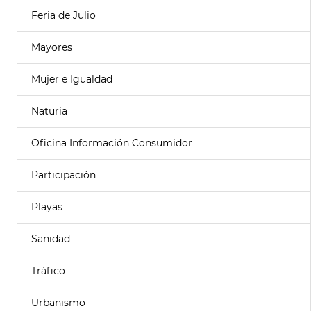
Feria de Julio
Mayores
Mujer e Igualdad
Naturia
Oficina Información Consumidor
Participación
Playas
Sanidad
Tráfico
Urbanismo