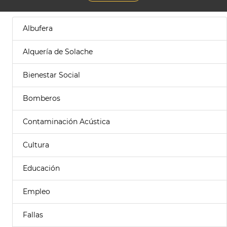
Albufera
Alquería de Solache
Bienestar Social
Bomberos
Contaminación Acústica
Cultura
Educación
Empleo
Fallas