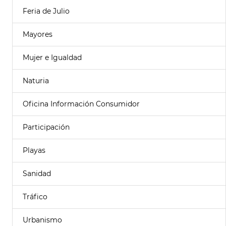
Feria de Julio
Mayores
Mujer e Igualdad
Naturia
Oficina Información Consumidor
Participación
Playas
Sanidad
Tráfico
Urbanismo