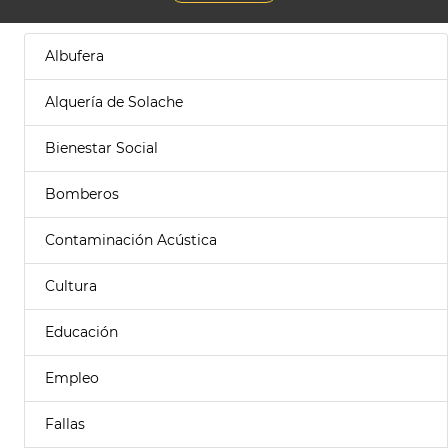
Albufera
Alquería de Solache
Bienestar Social
Bomberos
Contaminación Acústica
Cultura
Educación
Empleo
Fallas