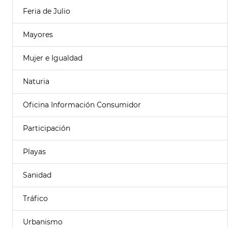
Feria de Julio
Mayores
Mujer e Igualdad
Naturia
Oficina Información Consumidor
Participación
Playas
Sanidad
Tráfico
Urbanismo