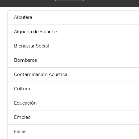
Albufera
Alquería de Solache
Bienestar Social
Bomberos
Contaminación Acústica
Cultura
Educación
Empleo
Fallas