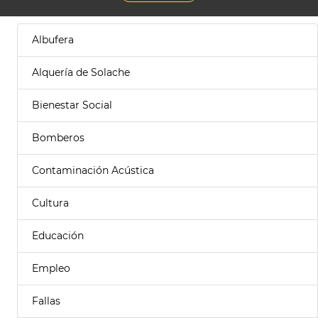
Albufera
Alquería de Solache
Bienestar Social
Bomberos
Contaminación Acústica
Cultura
Educación
Empleo
Fallas