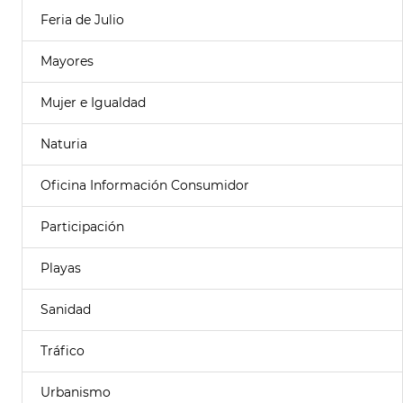
Feria de Julio
Mayores
Mujer e Igualdad
Naturia
Oficina Información Consumidor
Participación
Playas
Sanidad
Tráfico
Urbanismo