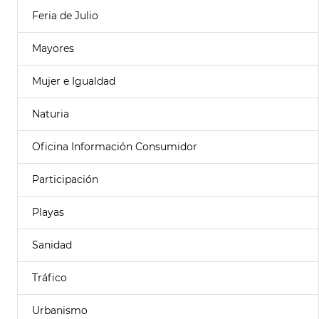
Feria de Julio
Mayores
Mujer e Igualdad
Naturia
Oficina Información Consumidor
Participación
Playas
Sanidad
Tráfico
Urbanismo