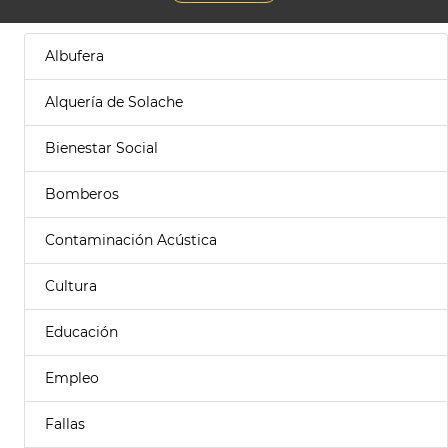
Albufera
Alquería de Solache
Bienestar Social
Bomberos
Contaminación Acústica
Cultura
Educación
Empleo
Fallas