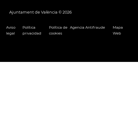
Ajuntament de València ©
2026
Aviso
Política
Política de
Agencia Antifraude
Mapa
legal
privacidad
cookies
Web