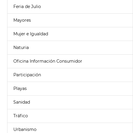
Feria de Julio
Mayores
Mujer e Igualdad
Naturia
Oficina Información Consumidor
Participación
Playas
Sanidad
Tráfico
Urbanismo