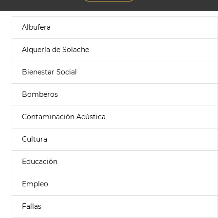
Albufera
Alquería de Solache
Bienestar Social
Bomberos
Contaminación Acústica
Cultura
Educación
Empleo
Fallas