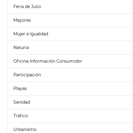
Feria de Julio
Mayores
Mujer e Igualdad
Naturia
Oficina Información Consumidor
Participación
Playas
Sanidad
Tráfico
Urbanismo