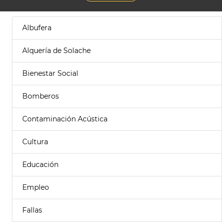
Albufera
Alquería de Solache
Bienestar Social
Bomberos
Contaminación Acústica
Cultura
Educación
Empleo
Fallas