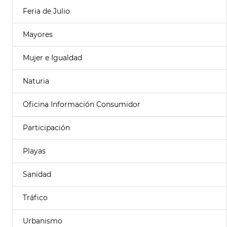
Feria de Julio
Mayores
Mujer e Igualdad
Naturia
Oficina Información Consumidor
Participación
Playas
Sanidad
Tráfico
Urbanismo