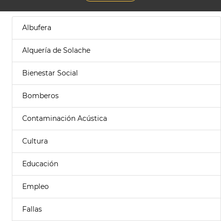
Albufera
Alquería de Solache
Bienestar Social
Bomberos
Contaminación Acústica
Cultura
Educación
Empleo
Fallas