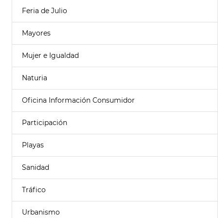
Feria de Julio
Mayores
Mujer e Igualdad
Naturia
Oficina Información Consumidor
Participación
Playas
Sanidad
Tráfico
Urbanismo