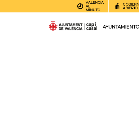
VALENCIA
GOBIER
AL
ABIERTO
MINUTO
AYUNTAMIENT