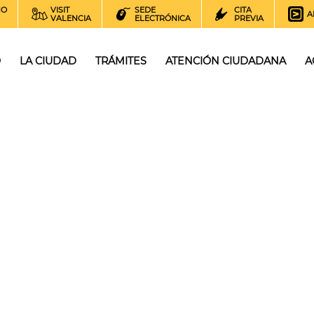
NO
VISIT
SEDE
CITA
A
VALENCIA
ELECTRÓNICA
PREVIA
O
LA CIUDAD
TRÁMITES
ATENCIÓN CIUDADANA
A