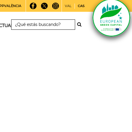
PPVALÈNCIA
VAL
CAS
CTUALIDAD