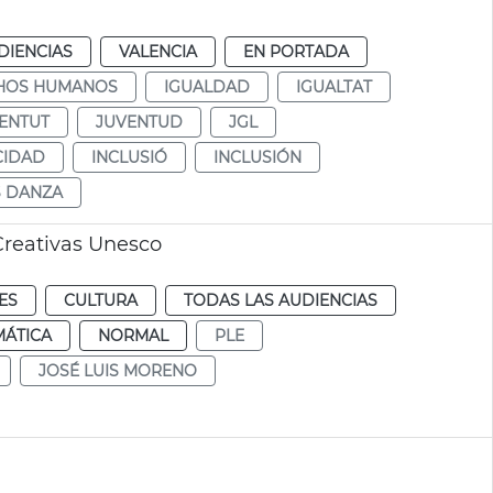
DIENCIAS
VALENCIA
EN PORTADA
HOS HUMANOS
IGUALDAD
IGUALTAT
ENTUT
JUVENTUD
JGL
CIDAD
INCLUSIÓ
INCLUSIÓN
S DANZA
Creativas Unesco
ES
CULTURA
TODAS LAS AUDIENCIAS
MÁTICA
NORMAL
PLE
JOSÉ LUIS MORENO