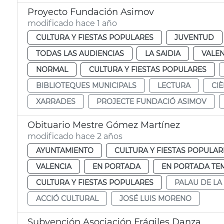
Proyecto Fundación Asimov
modificado hace 1 año
CULTURA Y FIESTAS POPULARES
JUVENTUD
TODAS LAS AUDIENCIAS
LA SAIDIA
VALEN
NORMAL
CULTURA Y FIESTAS POPULARES
BIBLIOTEQUES MUNICIPALS
LECTURA
CIÈ
XARRADES
PROJECTE FUNDACIÓ ASIMOV
Obituario Mestre Gómez Martínez
modificado hace 2 años
AYUNTAMIENTO
CULTURA Y FIESTAS POPULAR
VALENCIA
EN PORTADA
EN PORTADA TE
CULTURA Y FIESTAS POPULARES
PALAU DE LA
ACCIÓ CULTURAL
JOSÉ LUIS MORENO
Subvención Asociación Frágiles Danza