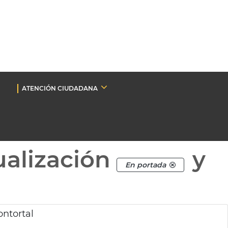
ATENCIÓN CIUDADANA
ualización
y
En portada
ntortal