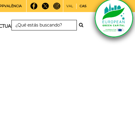
PPVALÈNCIA
VAL
CAS
CTUALIDAD