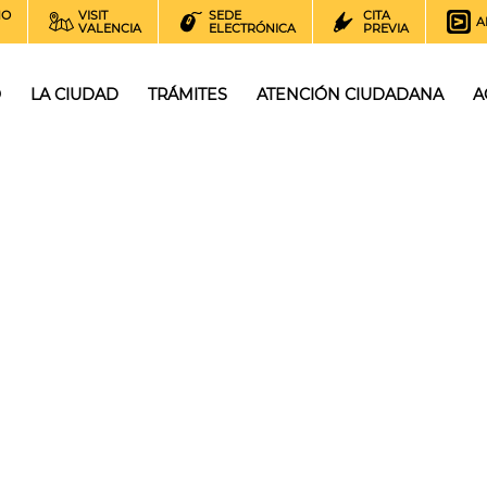
NO
VISIT
SEDE
CITA
A
VALENCIA
ELECTRÓNICA
PREVIA
O
LA CIUDAD
TRÁMITES
ATENCIÓN CIUDADANA
A