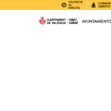
VALENCIA
GOBIER
AL
ABIERTO
MINUTO
AYUNTAMIENT