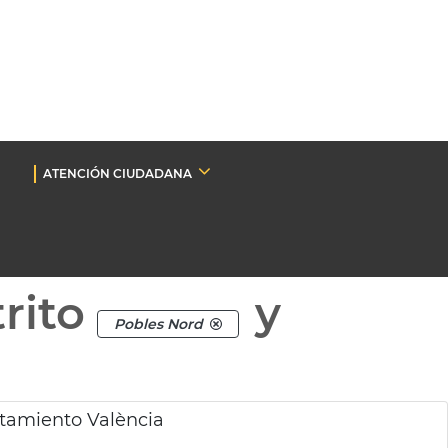
ATENCIÓN CIUDADANA
rito
y
Pobles Nord
ntamiento València