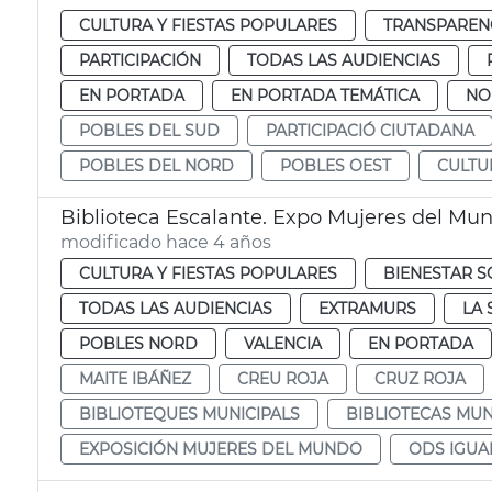
CULTURA Y FIESTAS POPULARES
TRANSPARENC
PARTICIPACIÓN
TODAS LAS AUDIENCIAS
EN PORTADA
EN PORTADA TEMÁTICA
NO
POBLES DEL SUD
PARTICIPACIÓ CIUTADANA
POBLES DEL NORD
POBLES OEST
CULTU
Biblioteca Escalante. Expo Mujeres del Mu
modificado hace 4 años
CULTURA Y FIESTAS POPULARES
BIENESTAR S
TODAS LAS AUDIENCIAS
EXTRAMURS
LA 
POBLES NORD
VALENCIA
EN PORTADA
MAITE IBÁÑEZ
CREU ROJA
CRUZ ROJA
BIBLIOTEQUES MUNICIPALS
BIBLIOTECAS MUN
EXPOSICIÓN MUJERES DEL MUNDO
ODS IGUA