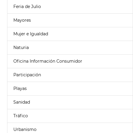
Feria de Julio
Mayores
Mujer e Igualdad
Naturia
Oficina Información Consumidor
Participación
Playas
Sanidad
Tráfico
Urbanismo