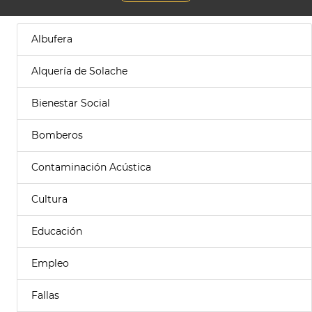
Albufera
Alquería de Solache
Bienestar Social
Bomberos
Contaminación Acústica
Cultura
Educación
Empleo
Fallas