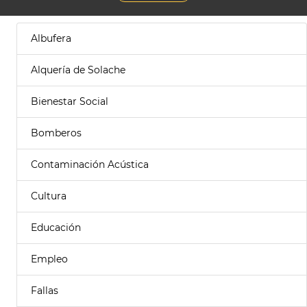
Albufera
Alquería de Solache
Bienestar Social
Bomberos
Contaminación Acústica
Cultura
Educación
Empleo
Fallas