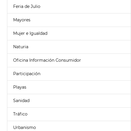
Feria de Julio
Mayores
Mujer e Igualdad
Naturia
Oficina Información Consumidor
Participación
Playas
Sanidad
Tráfico
Urbanismo