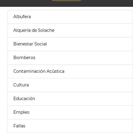
Albufera
Alquería de Solache
Bienestar Social
Bomberos
Contaminación Acústica
Cultura
Educación
Empleo
Fallas