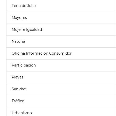
Feria de Julio
Mayores
Mujer e Igualdad
Naturia
Oficina Información Consumidor
Participación
Playas
Sanidad
Tráfico
Urbanismo