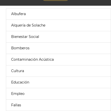
Albufera
Alquería de Solache
Bienestar Social
Bomberos
Contaminación Acústica
Cultura
Educación
Empleo
Fallas