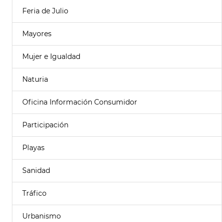
Feria de Julio
Mayores
Mujer e Igualdad
Naturia
Oficina Información Consumidor
Participación
Playas
Sanidad
Tráfico
Urbanismo