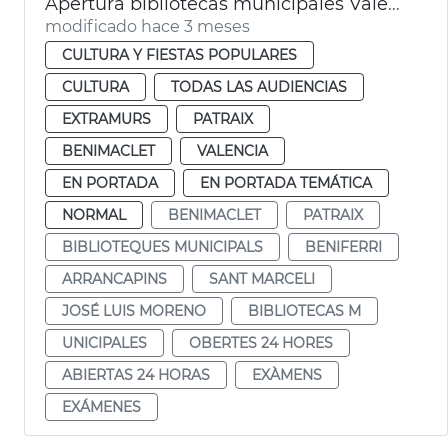
Apertura bibliotecas municipales València 24 horas por exámenes
modificado hace 3 meses
CULTURA Y FIESTAS POPULARES
CULTURA
TODAS LAS AUDIENCIAS
EXTRAMURS
PATRAIX
BENIMACLET
VALENCIA
EN PORTADA
EN PORTADA TEMÁTICA
NORMAL
BENIMACLET
PATRAIX
BIBLIOTEQUES MUNICIPALS
BENIFERRI
ARRANCAPINS
SANT MARCELI
JOSÉ LUIS MORENO
BIBLIOTECAS M
UNICIPALES
OBERTES 24 HORES
ABIERTAS 24 HORAS
EXÀMENS
EXÁMENES