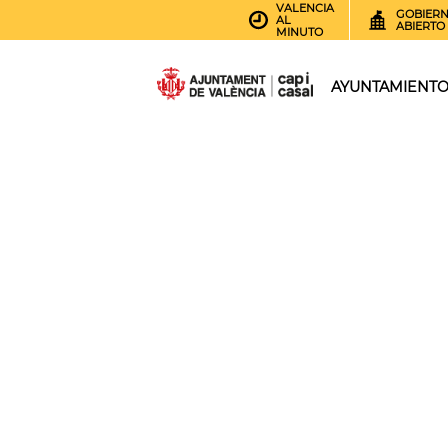
VALENCIA
GOBIER
AL
ABIERTO
MINUTO
AYUNTAMIENT