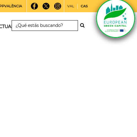
PPVALÈNCIA
VAL
CAS
CTUALIDAD