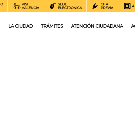
NO
VISIT
SEDE
CITA
A
VALENCIA
ELECTRÓNICA
PREVIA
O
LA CIUDAD
TRÁMITES
ATENCIÓN CIUDADANA
A