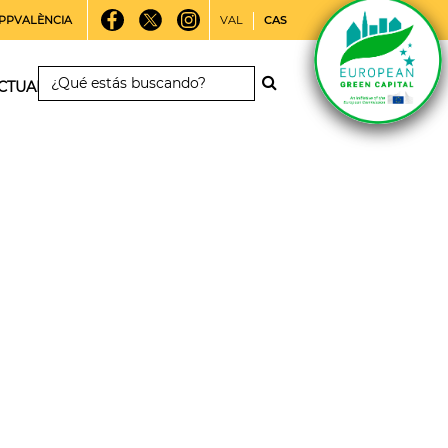
PPVALÈNCIA
VAL
CAS
CTUALIDAD