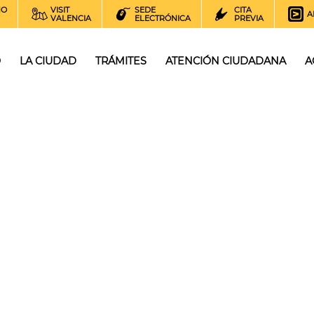
NO
VISIT
SEDE
CITA
A
VALENCIA
ELECTRÓNICA
PREVIA
O
LA CIUDAD
TRÁMITES
ATENCIÓN CIUDADANA
A