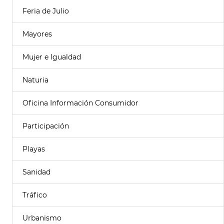
Feria de Julio
Mayores
Mujer e Igualdad
Naturia
Oficina Información Consumidor
Participación
Playas
Sanidad
Tráfico
Urbanismo