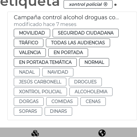
etiqueta
.
xontrol policial
Campaña control alcohol droguas comidas empresa Navidad
modificado hace 7 meses
MOVILIDAD
SEGURIDAD CIUDADANA
TRÁFICO
TODAS LAS AUDIENCIAS
VALENCIA
EN PORTADA
EN PORTADA TEMÁTICA
NORMAL
NADAL
NAVIDAD
JESÚS CARBONELL
DROGUES
XONTROL POLICIAL
ALCOHOLEMIA
DORGAS
COMIDAS
CENAS
SOPARS
DINARS