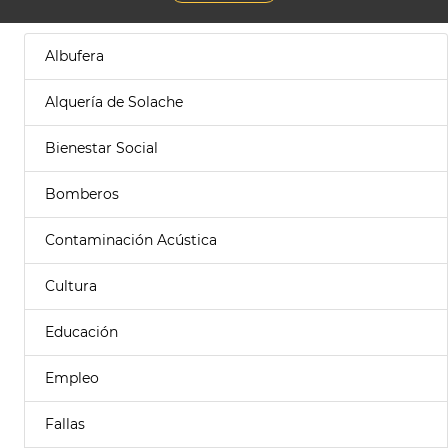
Albufera
Alquería de Solache
Bienestar Social
Bomberos
Contaminación Acústica
Cultura
Educación
Empleo
Fallas