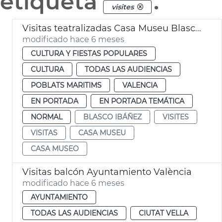
etiqueta
.
visites
Visitas teatralizadas Casa Museu Blasco Ibáñez València
modificado hace 6 meses
CULTURA Y FIESTAS POPULARES
CULTURA
TODAS LAS AUDIENCIAS
POBLATS MARITIMS
VALENCIA
EN PORTADA
EN PORTADA TEMÁTICA
NORMAL
BLASCO IBÁÑEZ
VISITES
VISITAS
CASA MUSEU
CASA MUSEO
Visitas balcón Ayuntamiento València
modificado hace 6 meses
AYUNTAMIENTO
TODAS LAS AUDIENCIAS
CIUTAT VELLA