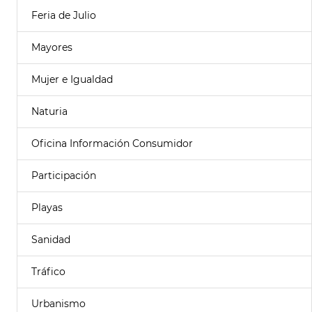
Feria de Julio
Mayores
Mujer e Igualdad
Naturia
Oficina Información Consumidor
Participación
Playas
Sanidad
Tráfico
Urbanismo