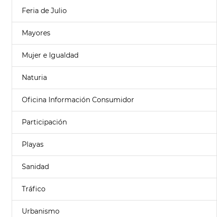
Feria de Julio
Mayores
Mujer e Igualdad
Naturia
Oficina Información Consumidor
Participación
Playas
Sanidad
Tráfico
Urbanismo