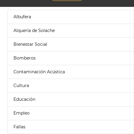
Albufera
Alquería de Solache
Bienestar Social
Bomberos
Contaminación Acústica
Cultura
Educación
Empleo
Fallas