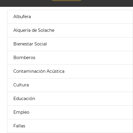
Albufera
Alquería de Solache
Bienestar Social
Bomberos
Contaminación Acústica
Cultura
Educación
Empleo
Fallas