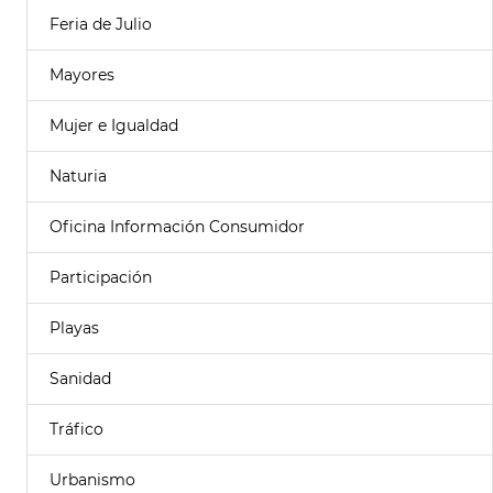
Feria de Julio
Mayores
Mujer e Igualdad
Naturia
Oficina Información Consumidor
Participación
Playas
Sanidad
Tráfico
Urbanismo