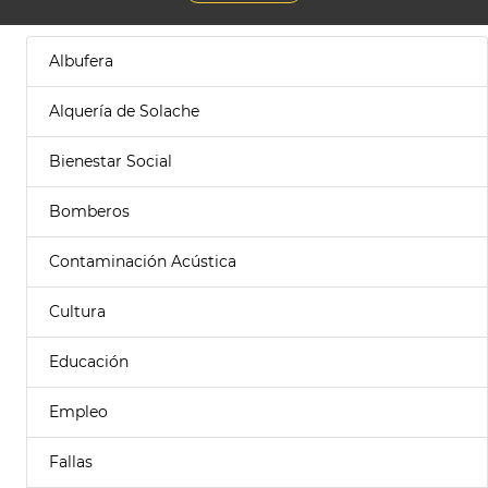
Albufera
Alquería de Solache
Bienestar Social
Bomberos
Contaminación Acústica
Cultura
Educación
Empleo
Fallas