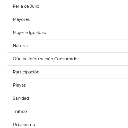
Feria de Julio
Mayores
Mujer e Igualdad
Naturia
Oficina Información Consumidor
Participación
Playas
Sanidad
Tráfico
Urbanismo