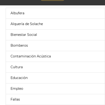
Albufera
Alquería de Solache
Bienestar Social
Bomberos
Contaminación Acústica
Cultura
Educación
Empleo
Fallas