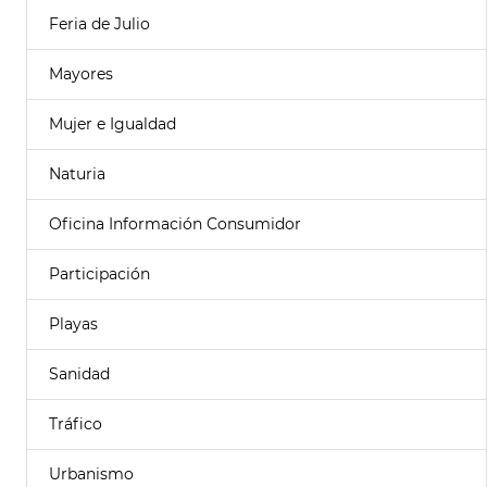
Feria de Julio
Mayores
Mujer e Igualdad
Naturia
Oficina Información Consumidor
Participación
Playas
Sanidad
Tráfico
Urbanismo