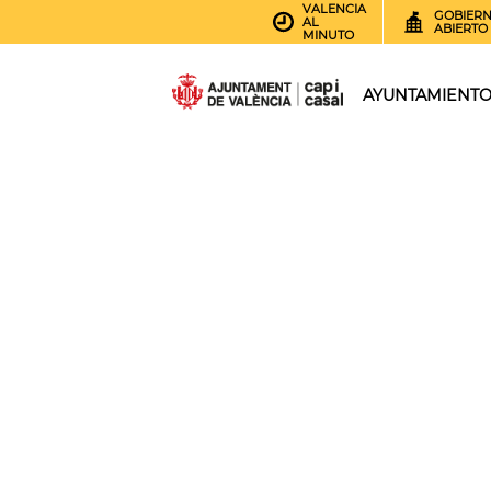
VALENCIA
GOBIER
AL
ABIERTO
MINUTO
AYUNTAMIENT