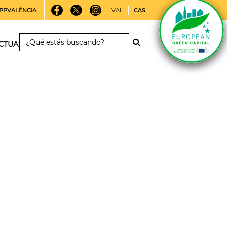
PPVALÈNCIA
VAL
CAS
CTUALIDAD