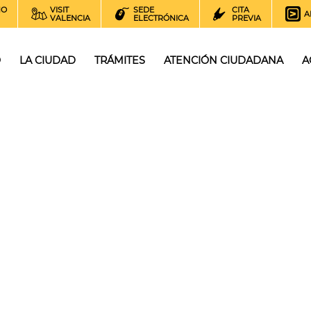
NO
VISIT
SEDE
CITA
A
VALENCIA
ELECTRÓNICA
PREVIA
O
LA CIUDAD
TRÁMITES
ATENCIÓN CIUDADANA
A