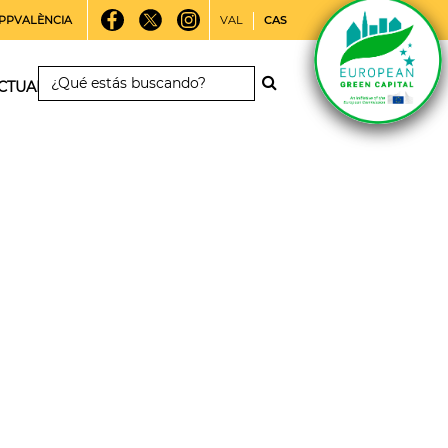
PPVALÈNCIA
VAL
CAS
CTUALIDAD