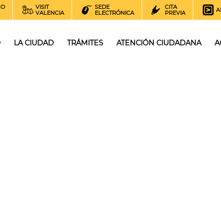
NO
VISIT
SEDE
CITA
A
VALENCIA
ELECTRÓNICA
PREVIA
O
LA CIUDAD
TRÁMITES
ATENCIÓN CIUDADANA
A