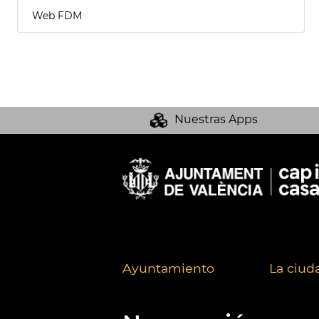
Web FDM
Nuestras Apps
Ayuntamiento
La ciud