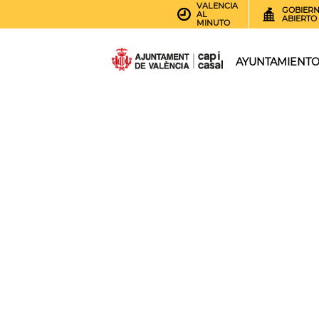
VALENCIA
GOBIER
AL
ABIERTO
MINUTO
AYUNTAMIENT