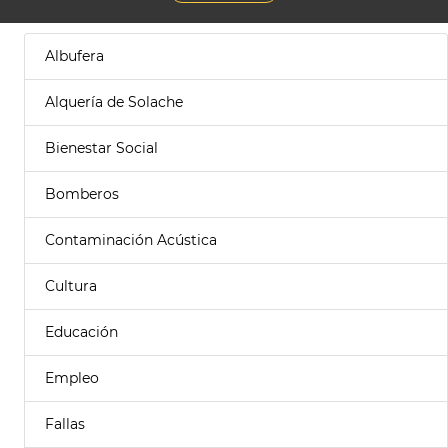
Albufera
Alquería de Solache
Bienestar Social
Bomberos
Contaminación Acústica
Cultura
Educación
Empleo
Fallas