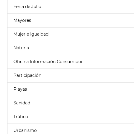
Feria de Julio
Mayores
Mujer e Igualdad
Naturia
Oficina Información Consumidor
Participación
Playas
Sanidad
Tráfico
Urbanismo